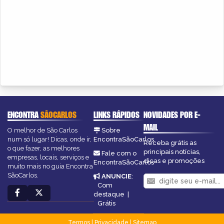
ENCONTRA
SÃOCARLOS
LINKS RÁPIDOS
NOVIDADES POR E-
MAIL
O melhor de São Carlos
Sobre
num só lugar! Dicas, onde ir,
EncontraSãoCarlos
Receba grátis as
o que fazer, as melhores
principais notícias,
Fale com o
empresas, locais, serviços e
dicas e promoções
EncontraSãoCarlos
muito mais no guia Encontra
SãoCarlos.
ANUNCIE
:
Com
destaque
|
Grátis
Termos
|
Privacidade
|
Sitemap