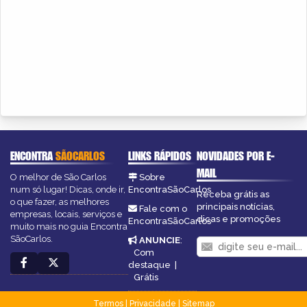
ENCONTRA
SÃOCARLOS
LINKS RÁPIDOS
NOVIDADES POR E-
MAIL
O melhor de São Carlos
Sobre
num só lugar! Dicas, onde ir,
EncontraSãoCarlos
Receba grátis as
o que fazer, as melhores
principais notícias,
Fale com o
empresas, locais, serviços e
dicas e promoções
EncontraSãoCarlos
muito mais no guia Encontra
SãoCarlos.
ANUNCIE
:
Com
destaque
|
Grátis
Termos
|
Privacidade
|
Sitemap