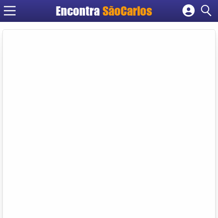
Encontra
SãoCarlos
Cadastrar empresa
Fazer login
Criar conta