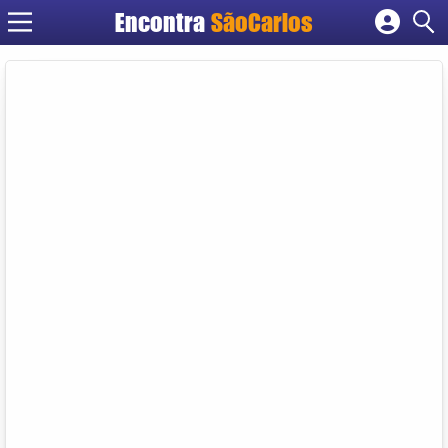
Encontra
SãoCarlos
Cadastrar empresa
Fazer login
Criar conta