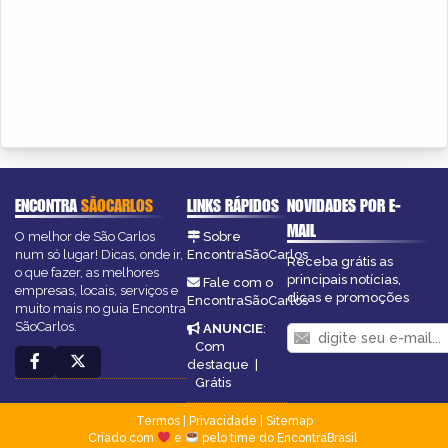
ENCONTRA
SÃOCARLOS
LINKS RÁPIDOS
NOVIDADES POR E-
MAIL
O melhor de São Carlos
Sobre
num só lugar! Dicas, onde ir,
EncontraSãoCarlos
Receba grátis as
o que fazer, as melhores
principais notícias,
Fale com o
empresas, locais, serviços e
dicas e promoções
EncontraSãoCarlos
muito mais no guia Encontra
SãoCarlos.
ANUNCIE
:
Com
destaque
|
Grátis
Termos
|
Privacidade
|
Sitemap
Criado com
e
pelo time do EncontraBrasil