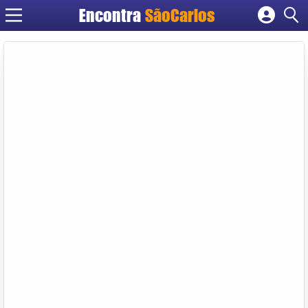
Encontra
SãoCarlos
Cadastrar empresa
Fazer login
Criar conta