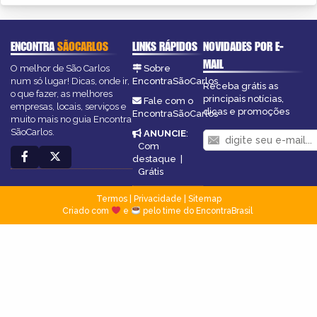
ENCONTRA
SÃOCARLOS
LINKS RÁPIDOS
NOVIDADES POR E-
MAIL
O melhor de São Carlos
Sobre
num só lugar! Dicas, onde ir,
EncontraSãoCarlos
Receba grátis as
o que fazer, as melhores
principais notícias,
Fale com o
empresas, locais, serviços e
dicas e promoções
EncontraSãoCarlos
muito mais no guia Encontra
SãoCarlos.
ANUNCIE
:
Com
destaque
|
Grátis
Termos
|
Privacidade
|
Sitemap
Criado com
e
pelo time do EncontraBrasil