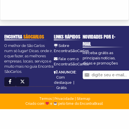
ENCONTRA
SÃOCARLOS
LINKS RÁPIDOS
NOVIDADES POR E-
MAIL
O melhor de São Carlos
Sobre
num só lugar! Dicas, onde ir,
EncontraSãoCarlos
Receba grátis as
o que fazer, as melhores
principais notícias,
Fale com o
empresas, locais, serviços e
dicas e promoções
EncontraSãoCarlos
muito mais no guia Encontra
SãoCarlos.
ANUNCIE
:
Com
destaque
|
Grátis
Termos
|
Privacidade
|
Sitemap
Criado com
e
pelo time do EncontraBrasil