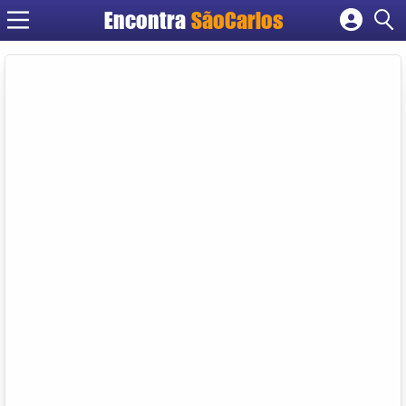
Encontra
SãoCarlos
Cadastrar empresa
Fazer login
Criar conta