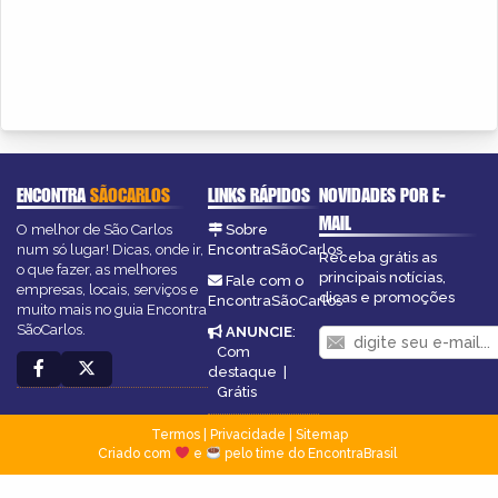
ENCONTRA
SÃOCARLOS
LINKS RÁPIDOS
NOVIDADES POR E-
MAIL
O melhor de São Carlos
Sobre
num só lugar! Dicas, onde ir,
EncontraSãoCarlos
Receba grátis as
o que fazer, as melhores
principais notícias,
Fale com o
empresas, locais, serviços e
dicas e promoções
EncontraSãoCarlos
muito mais no guia Encontra
SãoCarlos.
ANUNCIE
:
Com
destaque
|
Grátis
Termos
|
Privacidade
|
Sitemap
Criado com
e
pelo time do EncontraBrasil