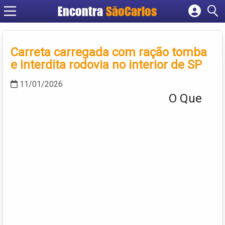
Encontra
SãoCarlos
Cadastrar empresa
Fazer login
Carreta carregada com ração tomba
Criar conta
e interdita rodovia no interior de SP
11/01/2026
O Que