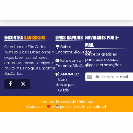
ENCONTRA
SÃOCARLOS
LINKS RÁPIDOS
NOVIDADES POR E-
MAIL
O melhor de São Carlos
Sobre
num só lugar! Dicas, onde ir,
EncontraSãoCarlos
Receba grátis as
o que fazer, as melhores
principais notícias,
Fale com o
empresas, locais, serviços e
dicas e promoções
EncontraSãoCarlos
muito mais no guia Encontra
SãoCarlos.
ANUNCIE
:
Com
destaque
|
Grátis
Termos
|
Privacidade
|
Sitemap
Criado com
e
pelo time do EncontraBrasil