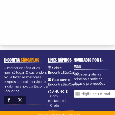
ENCONTRA
SÃOCARLOS
LINKS RÁPIDOS
NOVIDADES POR E-
MAIL
O melhor de São Carlos
Sobre
num só lugar! Dicas, onde ir,
EncontraSãoCarlos
Receba grátis as
o que fazer, as melhores
principais notícias,
Fale com o
empresas, locais, serviços e
dicas e promoções
EncontraSãoCarlos
muito mais no guia Encontra
SãoCarlos.
ANUNCIE
:
Com
destaque
|
Grátis