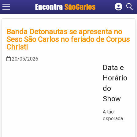
Encontra
SãoCarlos
Cadastrar empresa
Fazer login
Banda Detonautas se apresenta no
Criar conta
Sesc São Carlos no feriado de Corpus
Christi
20/05/2026
Data e
Horário
do
Show
A tão
esperada