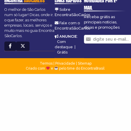
ENCONTRA
SÃOCARLOS
LINKS RÁPIDOS
NOVIDADES POR E-
MAIL
O melhor de São Carlos
Sobre
num só lugar! Dicas, onde ir,
EncontraSãoCarlos
Receba grátis as
o que fazer, as melhores
principais notícias,
Fale com o
empresas, locais, serviços e
dicas e promoções
EncontraSãoCarlos
muito mais no guia Encontra
SãoCarlos.
ANUNCIE
:
Com
destaque
|
Grátis
Termos
|
Privacidade
|
Sitemap
Criado com
e
pelo time do EncontraBrasil