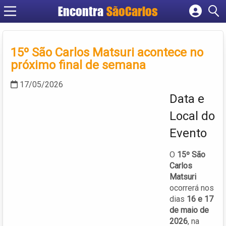
Encontra
SãoCarlos
Cadastrar empresa
Fazer login
15º São Carlos Matsuri acontece no
Criar conta
próximo final de semana
17/05/2026
Data e
Local do
Evento
O
15º São
Carlos
Matsuri
ocorrerá nos
dias
16 e 17
de maio de
2026
, na