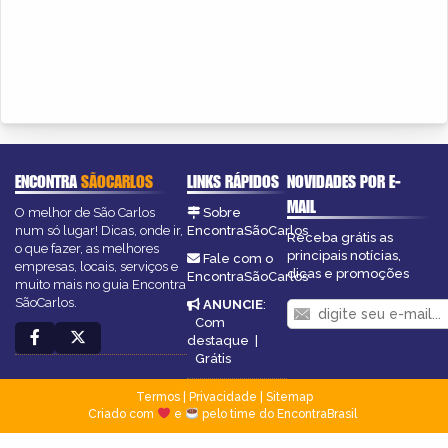
ENCONTRA
SÃOCARLOS
LINKS RÁPIDOS
NOVIDADES POR E-
MAIL
O melhor de São Carlos
Sobre
num só lugar! Dicas, onde ir,
EncontraSãoCarlos
Receba grátis as
o que fazer, as melhores
principais notícias,
Fale com o
empresas, locais, serviços e
dicas e promoções
EncontraSãoCarlos
muito mais no guia Encontra
SãoCarlos.
ANUNCIE
:
Com
destaque
|
Grátis
Termos
|
Privacidade
|
Sitemap
Criado com
e
pelo time do EncontraBrasil