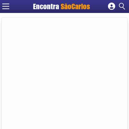
Encontra
SãoCarlos
Cadastrar empresa
Fazer login
Criar conta