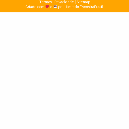
Termos
|
Privacidade
|
Sitemap
Criado com
e
pelo time do EncontraBrasil