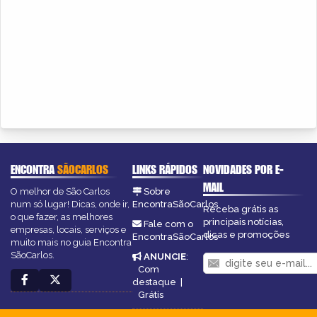
ENCONTRA
SÃOCARLOS
LINKS RÁPIDOS
NOVIDADES POR E-
MAIL
O melhor de São Carlos
Sobre
num só lugar! Dicas, onde ir,
EncontraSãoCarlos
Receba grátis as
o que fazer, as melhores
principais notícias,
Fale com o
empresas, locais, serviços e
dicas e promoções
EncontraSãoCarlos
muito mais no guia Encontra
SãoCarlos.
ANUNCIE
:
Com
destaque
|
Grátis