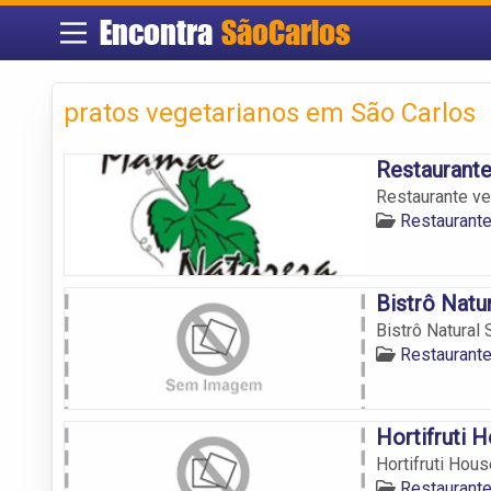
Encontra
SãoCarlos
pratos vegetarianos em São Carlos
Restaurant
Restaurante ve
Restaurant
Bistrô Natu
Bistrô Natural
Restaurant
Hortifruti 
Hortifruti Hou
Restaurant