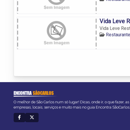
Vida Leve R
Vida Leve Rest
Restaurant
ENCONTRA
SÃOCARLOS
O melhor de São Carlos num só lugar! Dicas, onde ir, o que fazer, a
empresas, locais, serviços e muito mais no guia Encontra SãoCarlos