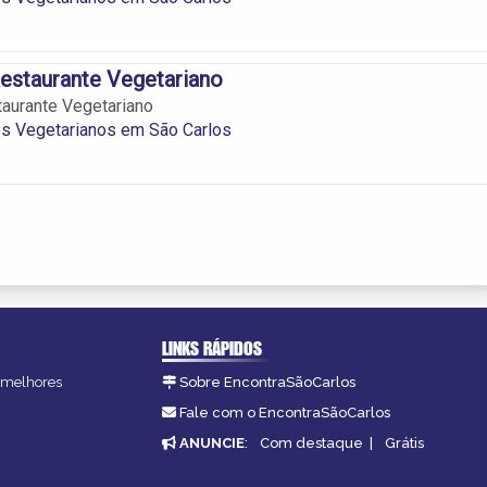
estaurante Vegetariano
aurante Vegetariano
es Vegetarianos em São Carlos
LINKS RÁPIDOS
s melhores
Sobre EncontraSãoCarlos
.
Fale com o EncontraSãoCarlos
ANUNCIE
:
Com destaque
|
Grátis