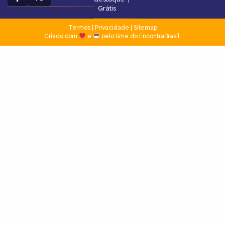
Grátis
Termos
|
Privacidade
|
Sitemap
Criado com
e
pelo time do EncontraBrasil