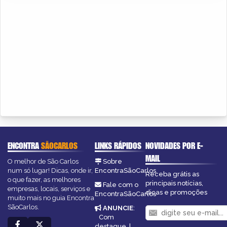
ENCONTRA
SÃOCARLOS
LINKS RÁPIDOS
NOVIDADES POR E-
MAIL
O melhor de São Carlos
Sobre
num só lugar! Dicas, onde ir,
EncontraSãoCarlos
Receba grátis as
o que fazer, as melhores
principais notícias,
Fale com o
empresas, locais, serviços e
dicas e promoções
EncontraSãoCarlos
muito mais no guia Encontra
SãoCarlos.
ANUNCIE
:
Com
destaque
|