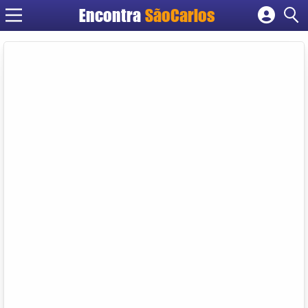
Encontra
SãoCarlos
Cadastrar empresa
Fazer login
Criar conta