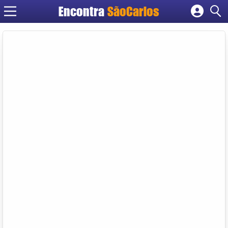
Encontra
SãoCarlos
Cadastrar empresa
Fazer login
Criar conta