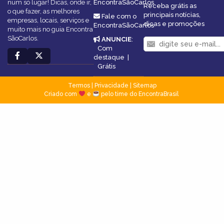
num só lugar! Dicas, onde ir,
EncontraSãoCarlos
Receba grátis as
o que fazer, as melhores
principais notícias,
Fale com o
empresas, locais, serviços e
dicas e promoções
EncontraSãoCarlos
muito mais no guia Encontra
SãoCarlos.
ANUNCIE
:
Com
destaque
|
Grátis
Termos
|
Privacidade
|
Sitemap
Criado com
e
pelo time do EncontraBrasil