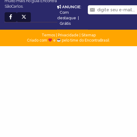
muito mais no guia Encontra
SãoCarlos.
ANUNCIE
:
Com
destaque
|
Grátis
Termos
|
Privacidade
|
Sitemap
Criado com
e
pelo time do EncontraBrasil