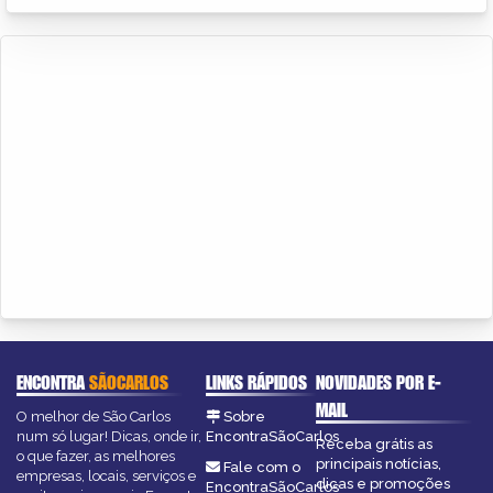
ENCONTRA
SÃOCARLOS
LINKS RÁPIDOS
NOVIDADES POR E-
MAIL
O melhor de São Carlos
Sobre
num só lugar! Dicas, onde ir,
EncontraSãoCarlos
Receba grátis as
o que fazer, as melhores
principais notícias,
Fale com o
empresas, locais, serviços e
dicas e promoções
EncontraSãoCarlos