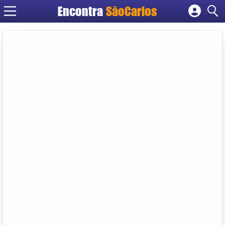
Encontra
SãoCarlos
Cadastrar empresa
Fazer login
Criar conta