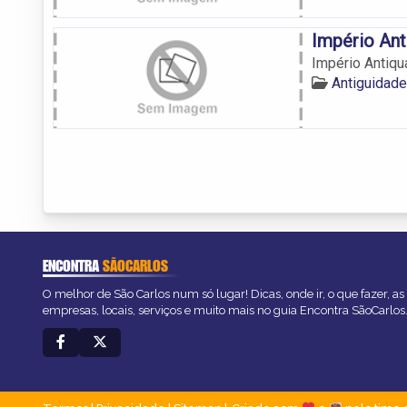
Império Ant
Império Antiqu
Antiguidad
ENCONTRA
SÃOCARLOS
O melhor de São Carlos num só lugar! Dicas, onde ir, o que fazer, a
empresas, locais, serviços e muito mais no guia Encontra SãoCarlos