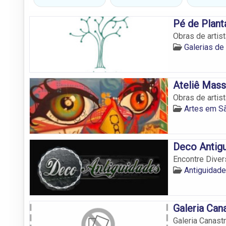
Pé de Plant
Obras de artis
Galerias de
Ateliê Mas
Obras de artis
Artes em S
Deco Antig
Encontre Diver
Antiguidad
Galeria Can
Galeria Canast