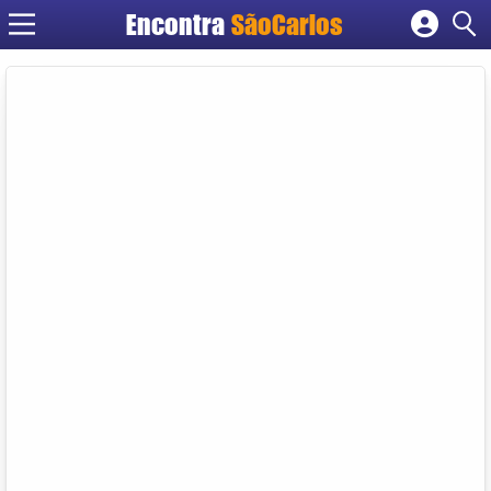
Encontra
SãoCarlos
Cadastrar empresa
Fazer login
Criar conta