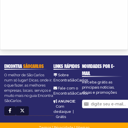
ENCONTRA
SÃOCARLOS
LINKS RÁPIDOS
NOVIDADES POR E-
MAIL
O melhor de São Carlos
Sobre
num só lugar! Dicas, onde ir,
EncontraSãoCarlos
Receba grátis as
o que fazer, as melhores
principais notícias,
Fale com o
empresas, locais, serviços e
dicas e promoções
EncontraSãoCarlos
muito mais no guia Encontra
SãoCarlos.
ANUNCIE
:
Com
destaque
|
Grátis
Termos
|
Privacidade
|
Sitemap