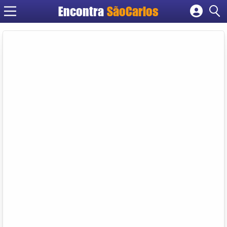
Encontra
SãoCarlos
Cadastrar empresa
Fazer login
Criar conta