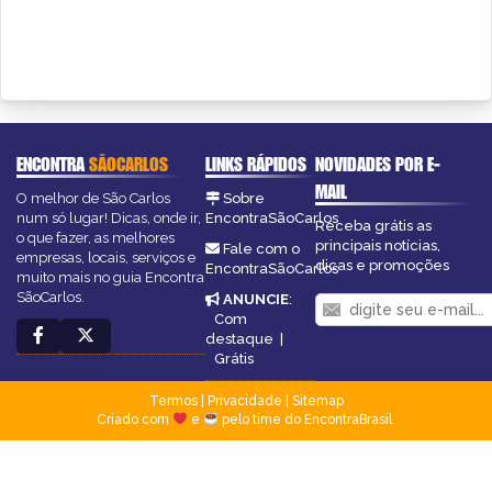
ENCONTRA
SÃOCARLOS
LINKS RÁPIDOS
NOVIDADES POR E-
MAIL
O melhor de São Carlos
Sobre
num só lugar! Dicas, onde ir,
EncontraSãoCarlos
Receba grátis as
o que fazer, as melhores
principais notícias,
Fale com o
empresas, locais, serviços e
dicas e promoções
EncontraSãoCarlos
muito mais no guia Encontra
SãoCarlos.
ANUNCIE
:
Com
destaque
|
Grátis
Termos
|
Privacidade
|
Sitemap
Criado com
e
pelo time do EncontraBrasil