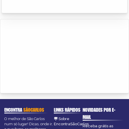
ENCONTRA
SÃOCARLOS
LINKS RÁPIDOS
NOVIDADES POR E-
MAIL
O melhor de São Carlos
Sobre
num só lugar! Dicas, onde ir,
EncontraSãoCarlos
Receba grátis as