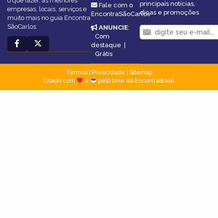
o que fazer, as melhores
principais notícias,
Fale com o
empresas, locais, serviços e
dicas e promoções
EncontraSãoCarlos
muito mais no guia Encontra
SãoCarlos.
ANUNCIE
:
Com
destaque
|
Grátis
Termos
|
Privacidade
|
Sitemap
Criado com
e
pelo time do EncontraBrasil