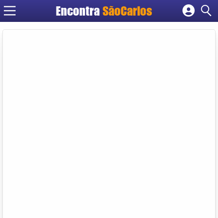
Encontra
SãoCarlos
Cadastrar empresa
Fazer login
Criar conta