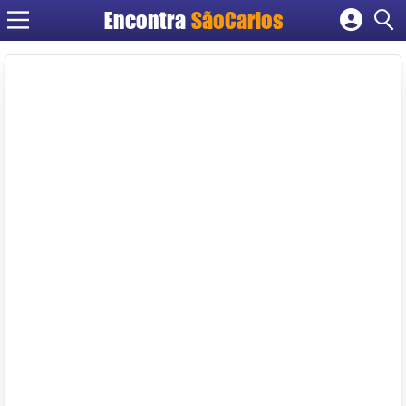
Encontra
SãoCarlos
Cadastrar empresa
Fazer login
Criar conta