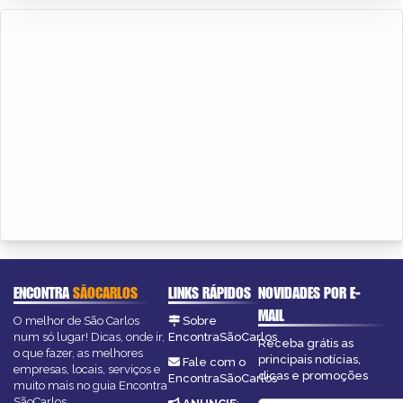
ENCONTRA
SÃOCARLOS
LINKS RÁPIDOS
NOVIDADES POR E-
MAIL
O melhor de São Carlos
Sobre
num só lugar! Dicas, onde ir,
EncontraSãoCarlos
Receba grátis as
o que fazer, as melhores
principais notícias,
Fale com o
empresas, locais, serviços e
dicas e promoções
EncontraSãoCarlos
muito mais no guia Encontra
SãoCarlos.