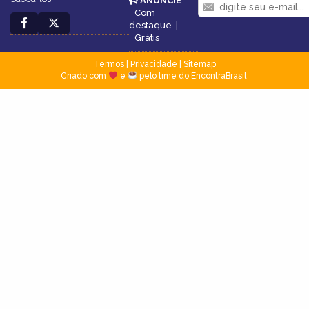
ANUNCIE
:
Com
destaque
|
Grátis
Termos
|
Privacidade
|
Sitemap
Criado com
e
pelo time do EncontraBrasil