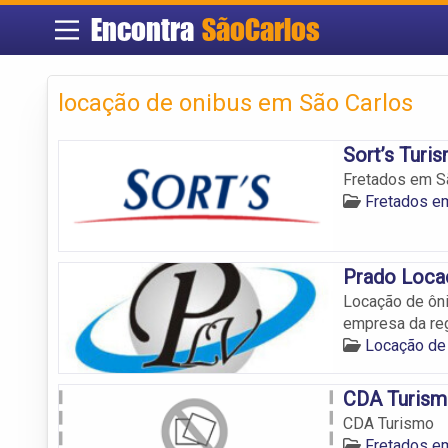
Encontra
SãoCarlos
locação de onibus em São Carlos
Sort’s Turi
Fretados em Sã
Fretados e
Prado Loca
Locação de ôni
empresa da reg
Locação de
CDA Turis
CDA Turismo
Fretados e