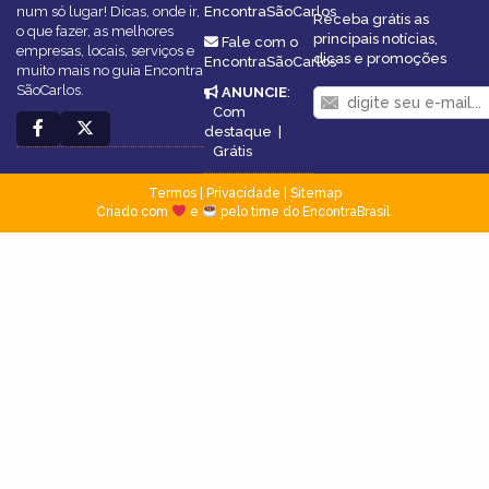
num só lugar! Dicas, onde ir,
EncontraSãoCarlos
Receba grátis as
o que fazer, as melhores
principais notícias,
Fale com o
empresas, locais, serviços e
dicas e promoções
EncontraSãoCarlos
muito mais no guia Encontra
SãoCarlos.
ANUNCIE
:
Com
destaque
|
Grátis
Termos
|
Privacidade
|
Sitemap
Criado com
e
pelo time do EncontraBrasil