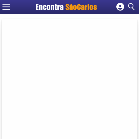
Encontra
SãoCarlos
Cadastrar empresa
Fazer login
Criar conta