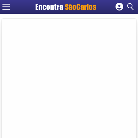
Encontra
SãoCarlos
Cadastrar empresa
Fazer login
Criar conta