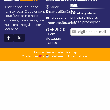
MAIL
O melhor de São Carlos
Sobre
num só lugar! Dicas, onde ir,
EncontraSãoCarlos
Receba grátis as
o que fazer, as melhores
principais notícias,
Fale com o
empresas, locais, serviços e
dicas e promoções
EncontraSãoCarlos
muito mais no guia Encontra
SãoCarlos.
ANUNCIE
:
Com
destaque
|
Grátis
Termos
|
Privacidade
|
Sitemap
Criado com
e
pelo time do EncontraBrasil