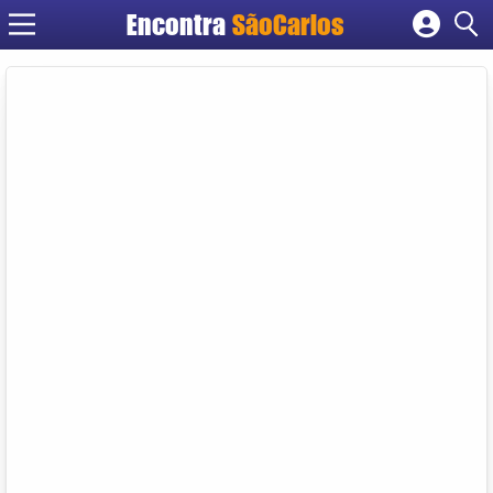
Encontra
SãoCarlos
Cadastrar empresa
Fazer login
Criar conta