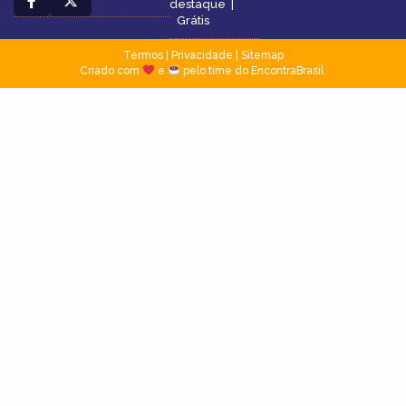
destaque
|
Grátis
Termos
|
Privacidade
|
Sitemap
Criado com
e
pelo time do EncontraBrasil