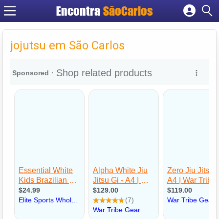
Encontra
SãoCarlos
Cadastrar empresa
Fazer login
jojutsu em São Carlos
Criar conta