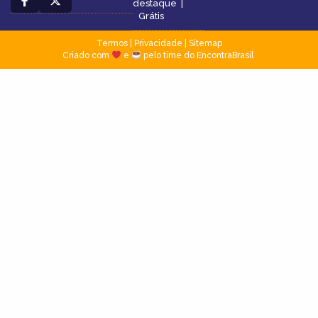
destaque
|
Grátis
Termos
|
Privacidade
|
Sitemap
Criado com
e
pelo time do EncontraBrasil