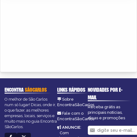
ENCONTRA
SÃOCARLOS
LINKS RÁPIDOS
NOVIDADES POR E-
MAIL
O melhor de São Carlos
Sobre
num só lugar! Dicas, onde ir,
EncontraSãoCarlos
Receba grátis as
o que fazer, as melhores
principais notícias,
Fale com o
empresas, locais, serviços e
dicas e promoções
EncontraSãoCarlos
muito mais no guia Encontra
SãoCarlos.
ANUNCIE
:
Com