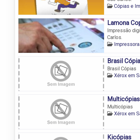
Cópias e I
Lamona Cop
Impressão digi
Carlos.
Impressora
Brasil Cópi
Brasil Cópias
Xérox em S
Multicópias
Multicópias
Xérox em S
Kicópias