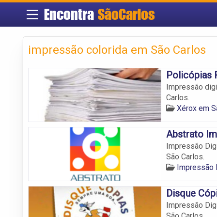
Encontra
SãoCarlos
impressão colorida em São Carlos
Policópias 
Impressão digi
Carlos.
Xérox em S
Abstrato Im
Impressão Digi
São Carlos.
Impressão D
Disque Cóp
Impressão Digi
São Carlos.