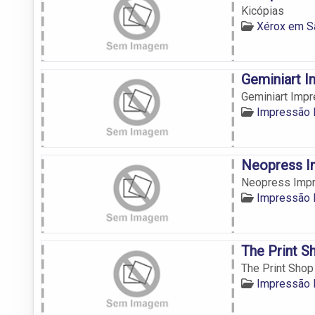
Kicópias
Xérox em S
Geminiart I
Geminiart Impr
Impressão D
Neopress Im
Neopress Impr
Impressão D
The Print Sh
The Print Shop 
Impressão D