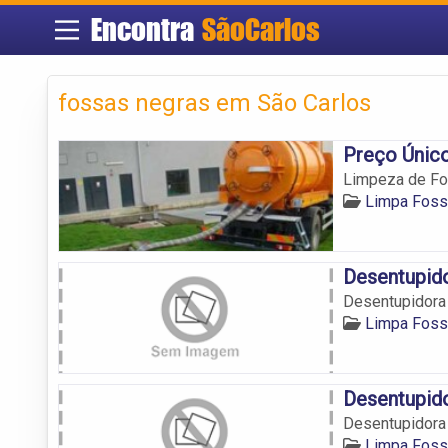
Encontra
SãoCarlos
fossas negras em São Carlos
Preço Únic
Limpeza de Fo
Limpa Foss
Desentupido
Desentupidora
Limpa Foss
Desentupid
Desentupidora
Limpa Foss