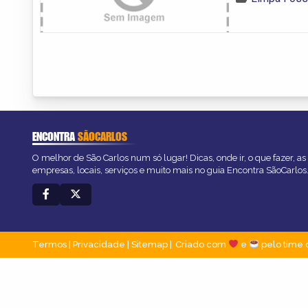
ENCONTRA
SÃOCARLOS
O melhor de São Carlos num só lugar! Dicas, onde ir, o que fazer, a
empresas, locais, serviços e muito mais no guia Encontra SãoCarlos
Termos
|
Privacidade
|
Sitemap
Criado com
e
pelo time 