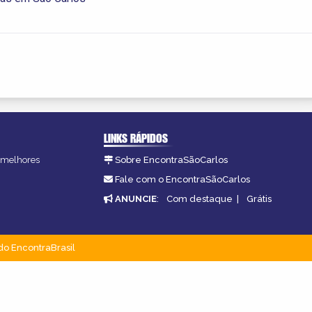
LINKS RÁPIDOS
s melhores
Sobre EncontraSãoCarlos
.
Fale com o EncontraSãoCarlos
ANUNCIE
:
Com destaque
|
Grátis
do EncontraBrasil