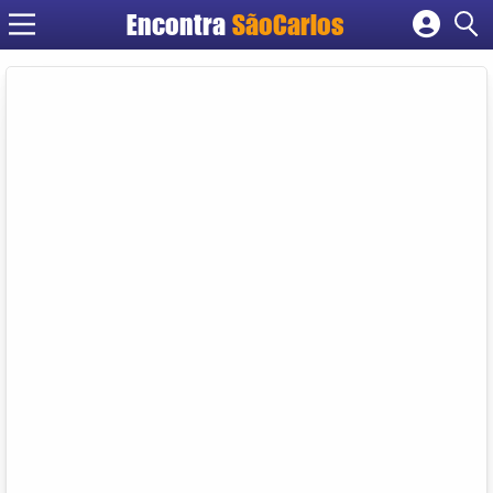
Encontra
SãoCarlos
Cadastrar empresa
Fazer login
Criar conta