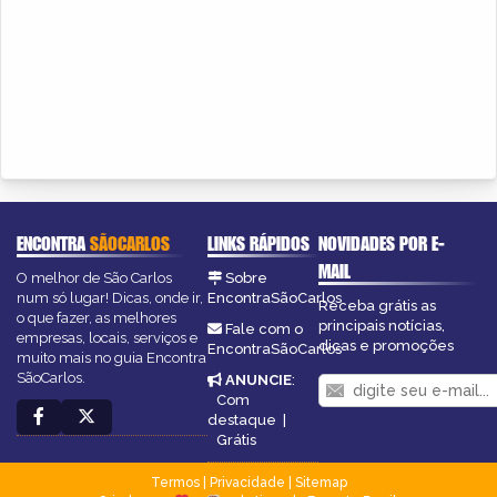
ENCONTRA
SÃOCARLOS
LINKS RÁPIDOS
NOVIDADES POR E-
MAIL
O melhor de São Carlos
Sobre
num só lugar! Dicas, onde ir,
EncontraSãoCarlos
Receba grátis as
o que fazer, as melhores
principais notícias,
Fale com o
empresas, locais, serviços e
dicas e promoções
EncontraSãoCarlos
muito mais no guia Encontra
SãoCarlos.
ANUNCIE
:
Com
destaque
|
Grátis
Termos
|
Privacidade
|
Sitemap