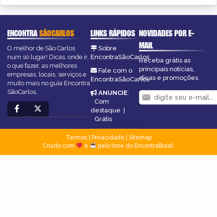
ENCONTRA
SÃOCARLOS
LINKS RÁPIDOS
NOVIDADES POR E-
MAIL
O melhor de São Carlos
Sobre
num só lugar! Dicas, onde ir,
EncontraSãoCarlos
Receba grátis as
o que fazer, as melhores
principais notícias,
Fale com o
empresas, locais, serviços e
dicas e promoções
EncontraSãoCarlos
muito mais no guia Encontra
SãoCarlos.
ANUNCIE
:
Com
destaque
|
Grátis
Termos
|
Privacidade
|
Sitemap
Criado com
e
pelo time do EncontraBrasil