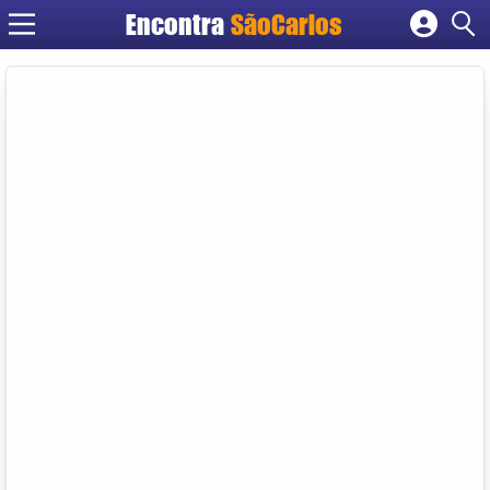
Encontra
SãoCarlos
Cadastrar empresa
Fazer login
Criar conta