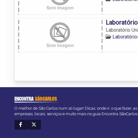
Laboratório
Laboratório Un
Laboratório
ENCONTRA
SÃOCARLOS
O melhor de São Carlos num só lugar! Dicas, onde ir, o que fazer, a
empresas, locais, serviços e muito mais no guia Encontra SãoCarlos