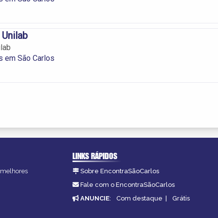
 Unilab
ilab
s em São Carlos
LINKS RÁPIDOS
s melhores
Sobre EncontraSãoCarlos
.
Fale com o EncontraSãoCarlos
ANUNCIE
:
Com destaque
|
Grátis