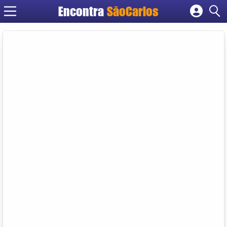
Encontra
SãoCarlos
Cadastrar empresa
Fazer login
Criar conta