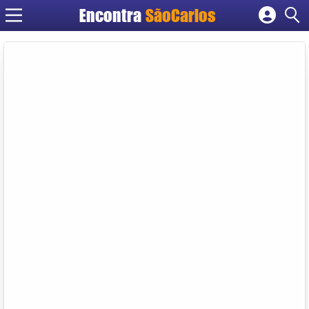
Encontra
SãoCarlos
Cadastrar empresa
Fazer login
Criar conta