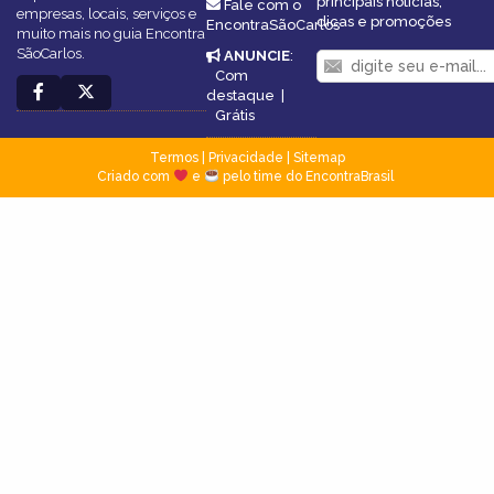
principais notícias,
Fale com o
empresas, locais, serviços e
dicas e promoções
EncontraSãoCarlos
muito mais no guia Encontra
SãoCarlos.
ANUNCIE
:
Com
destaque
|
Grátis
Termos
|
Privacidade
|
Sitemap
Criado com
e
pelo time do EncontraBrasil