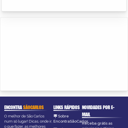
ENCONTRA
SÃOCARLOS
LINKS RÁPIDOS
NOVIDADES POR E-
MAIL
O melhor de São Carlos
Sobre
num só lugar! Dicas, onde ir,
EncontraSãoCarlos
Receba grátis as
o que fazer, as melhores