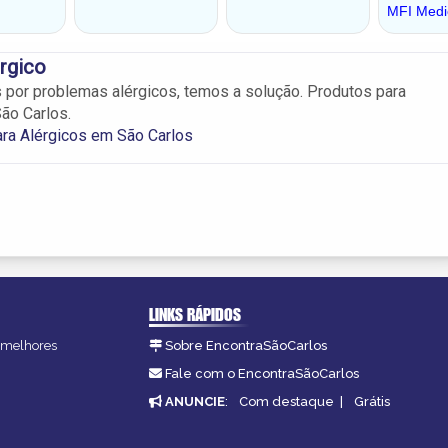
rgico
 por problemas alérgicos, temos a solução. Produtos para
ão Carlos.
ra Alérgicos em São Carlos
LINKS RÁPIDOS
s melhores
Sobre EncontraSãoCarlos
.
Fale com o EncontraSãoCarlos
ANUNCIE
:
Com destaque
|
Grátis