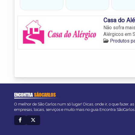
Casa do Alé
Não sofra mais
Alérgicos em S
Produtos pa
ENCONTRA
SÃOCARLOS
O melhor de São Carlos num só lugar! Dicas, onde ir, o que fazer, a
empresas, locais, serviços e muito mais no guia Encontra SãoCarlos