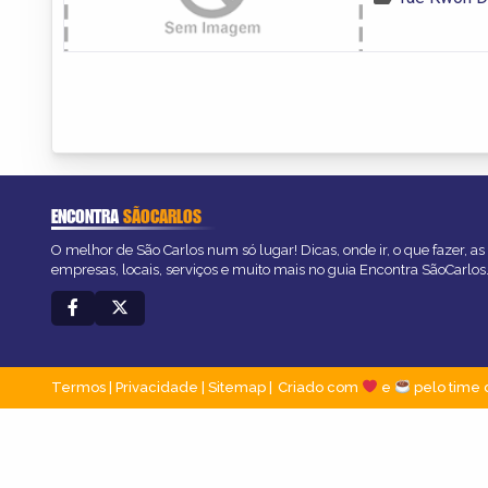
ENCONTRA
SÃOCARLOS
O melhor de São Carlos num só lugar! Dicas, onde ir, o que fazer, a
empresas, locais, serviços e muito mais no guia Encontra SãoCarlos
Termos
|
Privacidade
|
Sitemap
Criado com
e
pelo time 