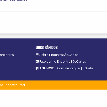
LINKS RÁPIDOS
s melhores
Sobre EncontraSãoCarlos
.
Fale com o EncontraSãoCarlos
ANUNCIE
:
Com destaque
|
Grátis
do EncontraBrasil