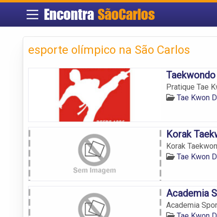
Encontra
SãoCarlos
esporte olímpico na São Carlos
Taekwondo 
Pratique Tae 
Tae Kwon D
Korak Tae
Korak Taekwo
Tae Kwon D
Academia S
Academia Spor
Tae Kwon D