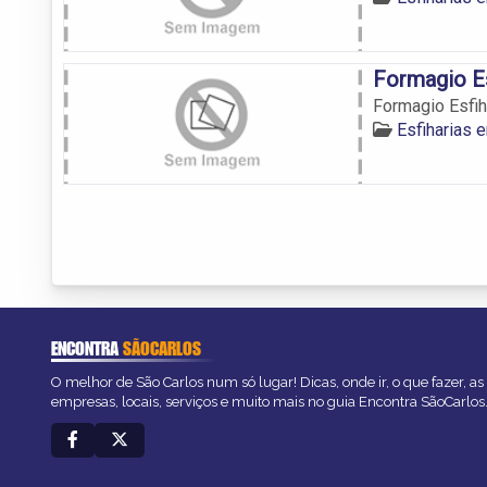
Formagio Es
Formagio Esfih
Esfiharias 
ENCONTRA
SÃOCARLOS
O melhor de São Carlos num só lugar! Dicas, onde ir, o que fazer, a
empresas, locais, serviços e muito mais no guia Encontra SãoCarlos