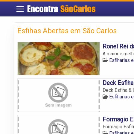
Encontra
SãoCarlos
Esfihas Abertas em São Carlos
Ronel Rei d
A maior e melh
Esfiharias 
Deck Esfiha
Deck Esfiha & 
Esfiharias 
Formagio Es
Formagio Esfih
Esfiharias 