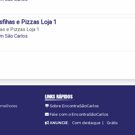
fihas e Pizzas Loja 1
as e Pizzas Loja 1
em São Carlos
LINKS RÁPIDOS
s melhores
Sobre EncontraSãoCarlos
.
Fale com o EncontraSãoCarlos
ANUNCIE
:
Com destaque
|
Grátis