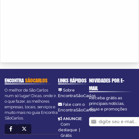
ENCONTRA
SÃOCARLOS
LINKS RÁPIDOS
NOVIDADES POR E-
MAIL
O melhor de São Carlos
Sobre
num só lugar! Dicas, onde ir,
EncontraSãoCarlos
Receba grátis as
o que fazer, as melhores
principais notícias,
Fale com o
empresas, locais, serviços e
dicas e promoções
EncontraSãoCarlos
muito mais no guia Encontra
SãoCarlos.
ANUNCIE
:
Com
destaque
|
Grátis