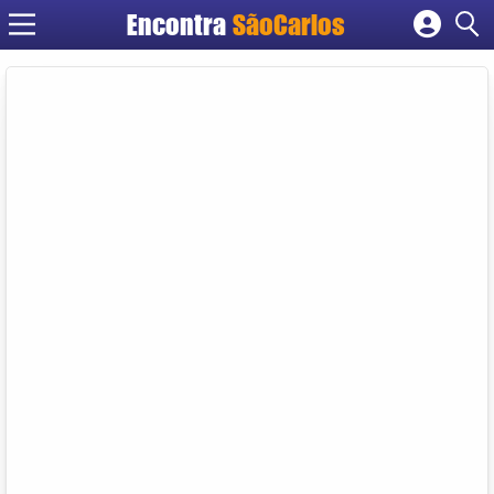
Encontra
SãoCarlos
Cadastrar empresa
Fazer login
Criar conta