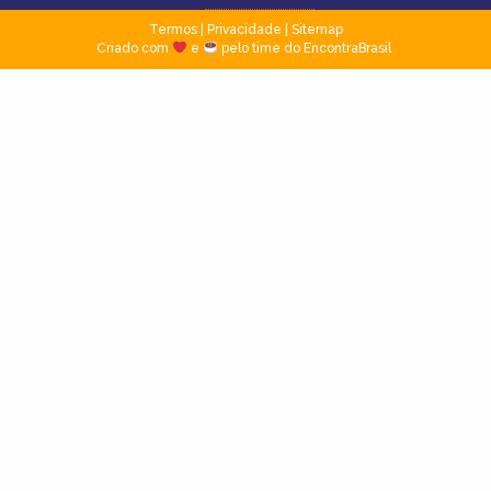
Termos
|
Privacidade
|
Sitemap
Criado com
e
pelo time do EncontraBrasil