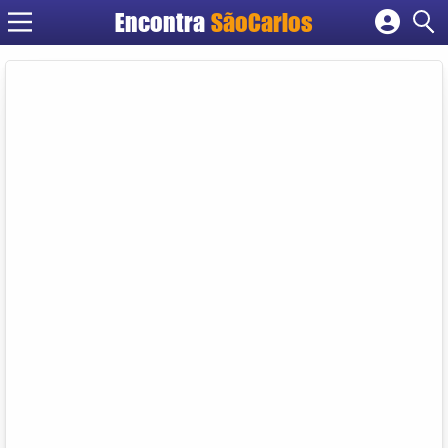
Encontra
SãoCarlos
Cadastrar empresa
Fazer login
Criar conta