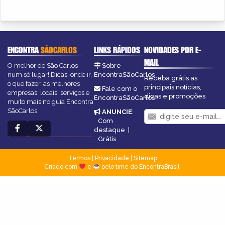
ENCONTRA
SÃOCARLOS
LINKS RÁPIDOS
NOVIDADES POR E-
MAIL
O melhor de São Carlos
Sobre
num só lugar! Dicas, onde ir,
EncontraSãoCarlos
Receba grátis as
o que fazer, as melhores
principais notícias,
Fale com o
empresas, locais, serviços e
dicas e promoções
EncontraSãoCarlos
muito mais no guia Encontra
SãoCarlos.
ANUNCIE
:
Com
destaque
|
Grátis
Termos
|
Privacidade
|
Sitemap
Criado com
e
pelo time do EncontraBrasil