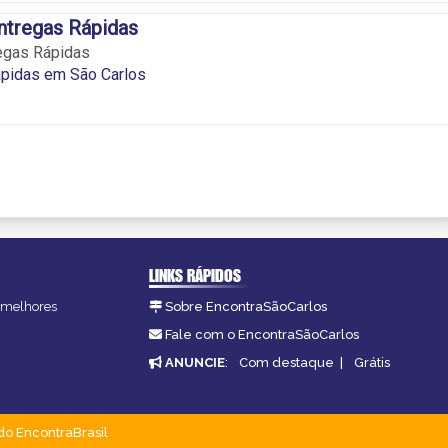
ntregas Rápidas
egas Rápidas
ápidas em São Carlos
LINKS RÁPIDOS
s melhores
Sobre EncontraSãoCarlos
.
Fale com o EncontraSãoCarlos
ANUNCIE
:
Com destaque
|
Grátis
do EncontraBrasil