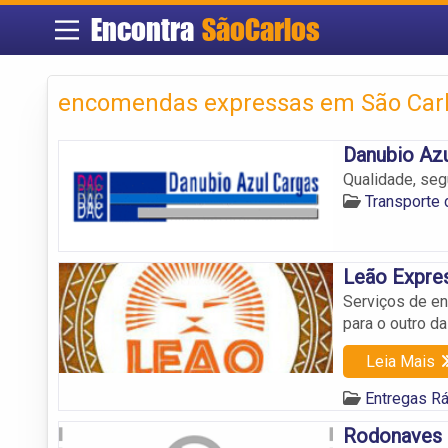
Encontra
SãoCarlos
encomendas expressas em São Car
Danubio Az
Qualidade, seg
Transporte 
Leão Expre
Serviços de e
para o outro d
Leia Mais
Entregas R
Rodonaves 