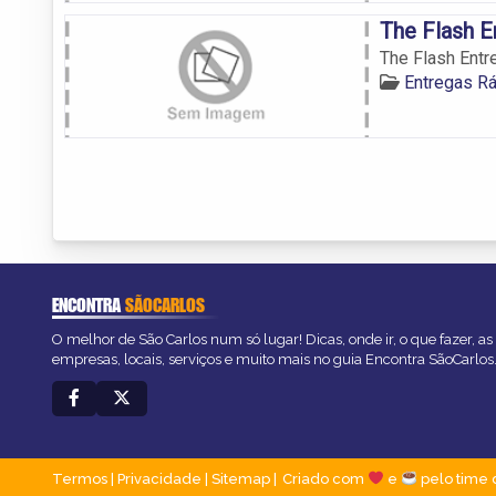
The Flash E
The Flash Entr
Entregas R
ENCONTRA
SÃOCARLOS
O melhor de São Carlos num só lugar! Dicas, onde ir, o que fazer, a
empresas, locais, serviços e muito mais no guia Encontra SãoCarlos
Termos
|
Privacidade
|
Sitemap
Criado com
e
pelo time 