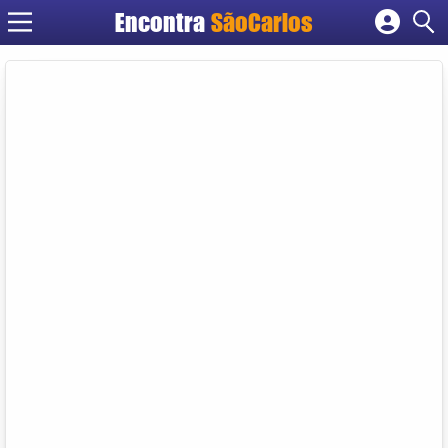
Encontra
SãoCarlos
Cadastrar empresa
Fazer login
Criar conta