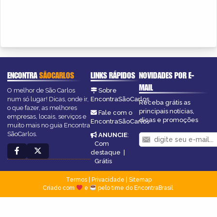
ENCONTRA
SÃOCARLOS
LINKS RÁPIDOS
NOVIDADES POR E-
MAIL
O melhor de São Carlos
Sobre
num só lugar! Dicas, onde ir,
EncontraSãoCarlos
Receba grátis as
o que fazer, as melhores
principais notícias,
Fale com o
empresas, locais, serviços e
dicas e promoções
EncontraSãoCarlos
muito mais no guia Encontra
SãoCarlos.
ANUNCIE
:
Com
destaque
|
Grátis
Termos
|
Privacidade
|
Sitemap
Criado com
e
pelo time do EncontraBrasil