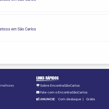
sticos em São Carlos
LINKS RÁPIDOS
s melhores
Sobre EncontraSãoCarlos
.
Fale com o EncontraSãoCarlos
ANUNCIE
:
Com destaque
|
Grátis