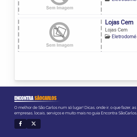
Lojas Cem
Lojas Cem
Eletrodomé
ENCONTRA
SÃOCARLOS
O melhor de São Carlos num só lugar! Dicas, onde ir, o que fazer, a
empresas, locais, serviços e muito mais no guia Encontra SãoCarlos