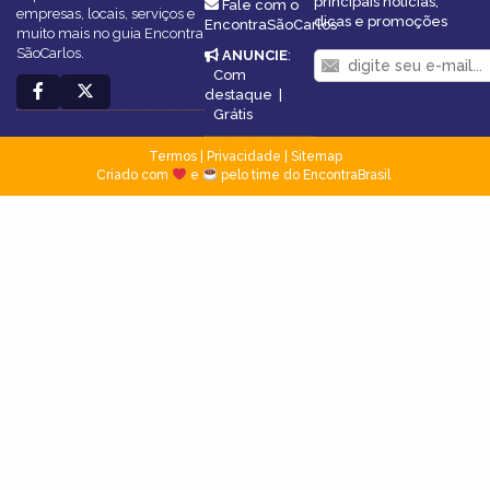
principais notícias,
Fale com o
empresas, locais, serviços e
dicas e promoções
EncontraSãoCarlos
muito mais no guia Encontra
SãoCarlos.
ANUNCIE
:
Com
destaque
|
Grátis
Termos
|
Privacidade
|
Sitemap
Criado com
e
pelo time do EncontraBrasil