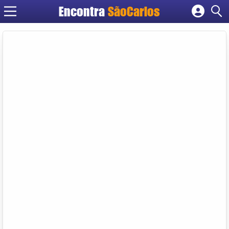
Encontra
SãoCarlos
Cadastrar empresa
Fazer login
Criar conta