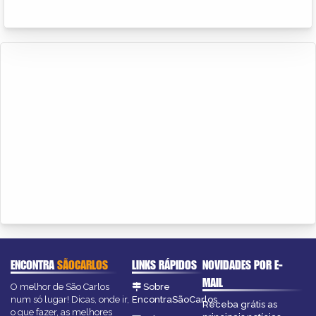
ENCONTRA
SÃOCARLOS
LINKS RÁPIDOS
NOVIDADES POR E-
MAIL
O melhor de São Carlos
Sobre
num só lugar! Dicas, onde ir,
EncontraSãoCarlos
Receba grátis as
o que fazer, as melhores