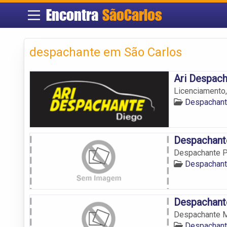
Encontra
SãoCarlos
despachante em São Carlos
Ari Despac
Licenciamento,
Despachant
Despachant
Despachante 
Despachant
Despachan
Despachante 
Despachant