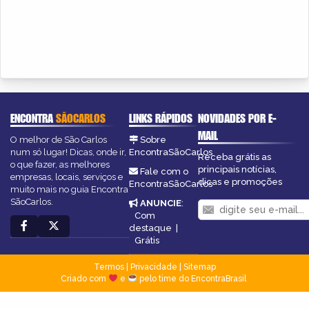
ENCONTRA
SÃOCARLOS
LINKS RÁPIDOS
NOVIDADES POR E-
MAIL
O melhor de São Carlos
Sobre
num só lugar! Dicas, onde ir,
EncontraSãoCarlos
Receba grátis as
o que fazer, as melhores
principais notícias,
Fale com o
empresas, locais, serviços e
dicas e promoções
EncontraSãoCarlos
muito mais no guia Encontra
SãoCarlos.
ANUNCIE
:
Com
destaque
|
Grátis
Termos
|
Privacidade
|
Sitemap
Criado com
e
pelo time do EncontraBrasil