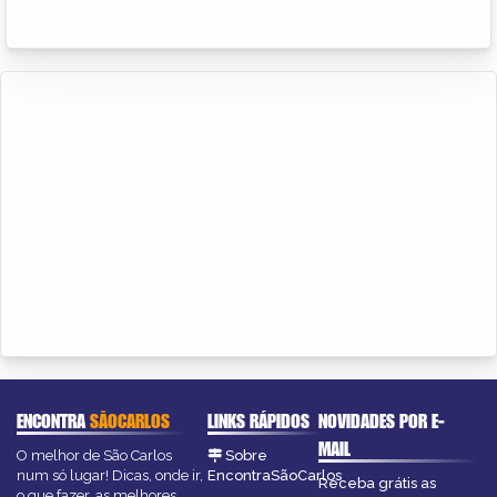
ENCONTRA
SÃOCARLOS
LINKS RÁPIDOS
NOVIDADES POR E-
MAIL
O melhor de São Carlos
Sobre
num só lugar! Dicas, onde ir,
EncontraSãoCarlos
Receba grátis as
o que fazer, as melhores