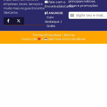
principais notícias,
Fale com o
empresas, locais, serviços e
dicas e promoções
EncontraSãoCarlos
muito mais no guia Encontra
SãoCarlos.
ANUNCIE
:
Com
destaque
|
Grátis
Termos
|
Privacidade
|
Sitemap
Criado com
e
pelo time do EncontraBrasil