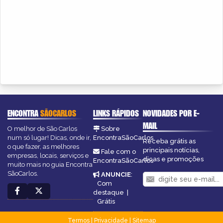
ENCONTRA
SÃOCARLOS
LINKS RÁPIDOS
NOVIDADES POR E-
MAIL
O melhor de São Carlos
Sobre
num só lugar! Dicas, onde ir,
EncontraSãoCarlos
Receba grátis as
o que fazer, as melhores
principais notícias,
Fale com o
empresas, locais, serviços e
dicas e promoções
EncontraSãoCarlos
muito mais no guia Encontra
SãoCarlos.
ANUNCIE
:
Com
destaque
|
Grátis
Termos
|
Privacidade
|
Sitemap