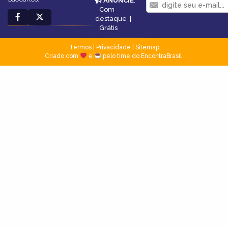
ANUNCIE
:
Com
destaque
|
Grátis
Termos
|
Privacidade
|
Sitemap
Criado com
e
pelo time do EncontraBrasil