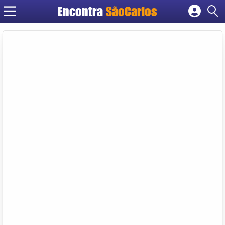
Encontra
SãoCarlos
Cadastrar empresa
Fazer login
Criar conta