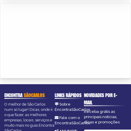
ENCONTRA
SÃOCARLOS
LINKS RÁPIDOS
NOVIDADES POR E-
MAIL
O melhor de São Carlos
Sobre
num só lugar! Dicas, onde ir,
EncontraSãoCarlos
Receba grátis as
o que fazer, as melhores
principais notícias,
Fale com o
empresas, locais, serviços e
dicas e promoções
EncontraSãoCarlos
muito mais no guia Encontra
SãoCarlos.