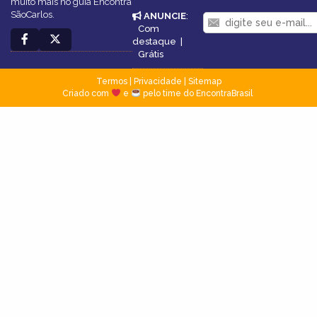
muito mais no guia Encontra
SãoCarlos.
ANUNCIE
:
Com
destaque
|
Grátis
Termos
|
Privacidade
|
Sitemap
Criado com
e
pelo time do EncontraBrasil