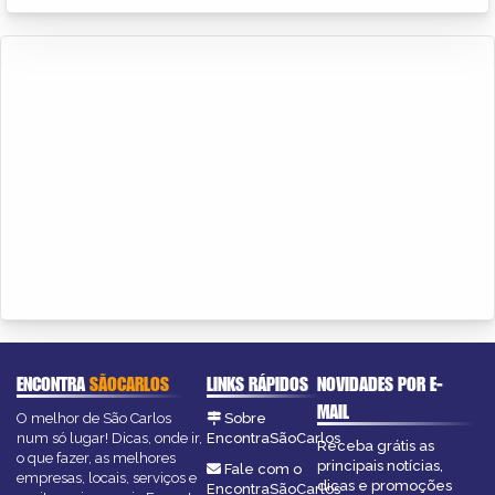
ENCONTRA
SÃOCARLOS
LINKS RÁPIDOS
NOVIDADES POR E-
MAIL
O melhor de São Carlos
Sobre
num só lugar! Dicas, onde ir,
EncontraSãoCarlos
Receba grátis as
o que fazer, as melhores
principais notícias,
Fale com o
empresas, locais, serviços e
dicas e promoções
EncontraSãoCarlos