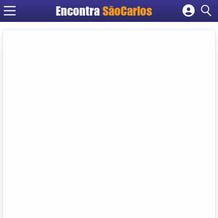
Encontra
SãoCarlos
Cadastrar empresa
Fazer login
Criar conta