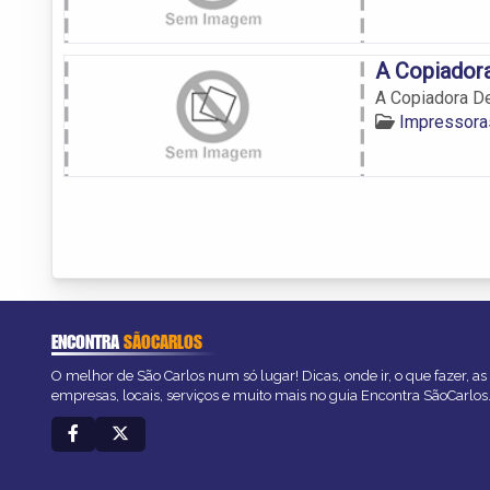
A Copiador
A Copiadora D
Impressora
ENCONTRA
SÃOCARLOS
O melhor de São Carlos num só lugar! Dicas, onde ir, o que fazer, a
empresas, locais, serviços e muito mais no guia Encontra SãoCarlos