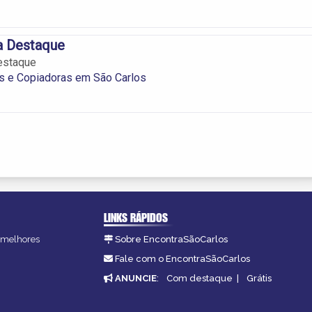
a Destaque
estaque
s e Copiadoras em São Carlos
LINKS RÁPIDOS
s melhores
Sobre EncontraSãoCarlos
.
Fale com o EncontraSãoCarlos
ANUNCIE
:
Com destaque
|
Grátis