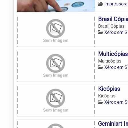
Impressora
Brasil Cópi
Brasil Cópias
Xérox em S
Multicópias
Multicópias
Xérox em S
Kicópias
Kicópias
Xérox em S
Geminiart I