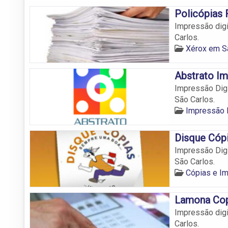
Policópias 
Impressão digi
Carlos.
Xérox em S
Abstrato Im
Impressão Digi
São Carlos.
Impressão D
Disque Cóp
Impressão Digi
São Carlos.
Cópias e I
Lamona Cop
Impressão digi
Carlos.