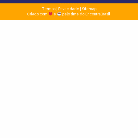
Termos
|
Privacidade
|
Sitemap
Criado com
e
pelo time do EncontraBrasil