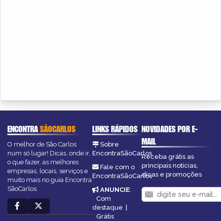
ENCONTRA
SÃOCARLOS
LINKS RÁPIDOS
NOVIDADES POR E-
MAIL
O melhor de São Carlos
Sobre
num só lugar! Dicas, onde ir,
EncontraSãoCarlos
Receba grátis as
o que fazer, as melhores
principais notícias,
Fale com o
empresas, locais, serviços e
dicas e promoções
EncontraSãoCarlos
muito mais no guia Encontra
SãoCarlos.
ANUNCIE
:
Com
destaque
|
Grátis