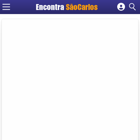
Encontra
SãoCarlos
Cadastrar empresa
Fazer login
Criar conta