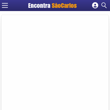
Encontra
SãoCarlos
Cadastrar empresa
Fazer login
Criar conta