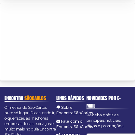
ENCONTRA
SÃOCARLOS
LINKS RÁPIDOS
NOVIDADES POR E-
MAIL
O melhor de São Carlos
Sobre
num só lugar! Dicas, onde ir,
EncontraSãoCarlos
Receba grátis as
o que fazer, as melhores
principais notícias,
Fale com o
empresas, locais, serviços e
dicas e promoções
EncontraSãoCarlos
muito mais no guia Encontra
SãoCarlos.