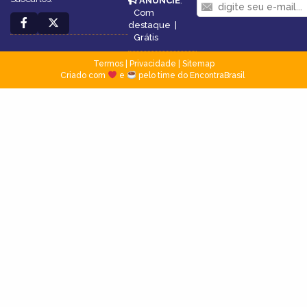
ANUNCIE
:
Com
destaque
|
Grátis
Termos
|
Privacidade
|
Sitemap
Criado com
e
pelo time do EncontraBrasil